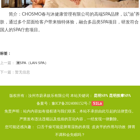
简介：CHOSMO春与沐健康管理有限公司的高端SPA品牌，以“油”养
肤，通过多个层面给客户带来独特体验，融合多品类SPA项目，研发符合
国人的SPA疗愈项目。
标签：
上一篇：
澜SPA（LAN SPA）
下一篇：暂无信息
版权所有：汝州市蔚承娱乐有限公司 本站关键词：
昆明SPA
昆明按摩SPA
备案号：
豫ICP备2024086152号-7
51La
免责声明：站内内容如有侵权请与我们联系，本站不承担由此引起的法律责任。
严禁发布违法违规以及低俗的言论内容，一经发现一律删除。
您可能还感兴趣： ·
口舌干燥可能是脾胃湿热的表现
·
皮炎平的作用与功效
·
脾胃
不调和会失眠吗？